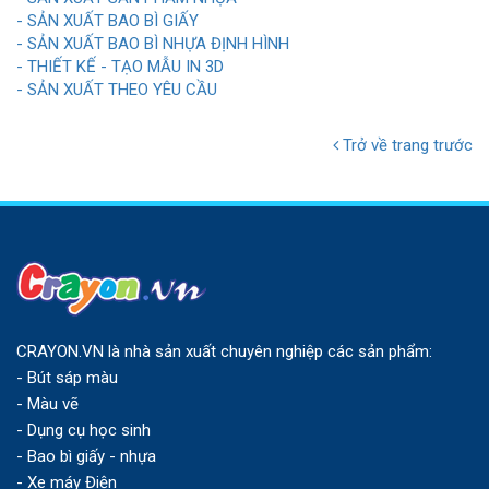
- SẢN XUẤT BAO BÌ GIẤY
- SẢN XUẤT BAO BÌ NHỰA ĐỊNH HÌNH
- THIẾT KẾ - TẠO MẪU IN 3D
- SẢN XUẤT THEO YÊU CẦU
Trở về trang trước
CRAYON.VN là nhà sản xuất chuyên nghiệp các sản phẩm:
- Bút sáp màu
- Màu vẽ
- Dụng cụ học sinh
- Bao bì giấy - nhựa
- Xe máy Điện