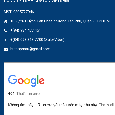
CÔNG TY TNHH CRAYON VIỆTNAM
MST: 0305727946
1056/26 Huỳnh Tấn Phát, phường Tân Phú, Quận 7, TP.HCM
+(84) 984 477 451
+(84) 093 863 7788 (Zalo/Viber)
butsapmau@gmail.com