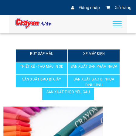
Đăng nhập
Giỏ hàng
BÚT SÁP MÀU
XE MÁY ĐIỆN
THIẾT KẾ - TẠO MẪU IN 3D
SẢN XUẤT SẢN PHẨM NHỰA
SẢN XUẤT BAO BÌ GIẤY
SẢN XUẤT BAO BÌ NHỰA
ĐỊNH HÌNH
SẢN XUẤT THEO YÊU CẦU